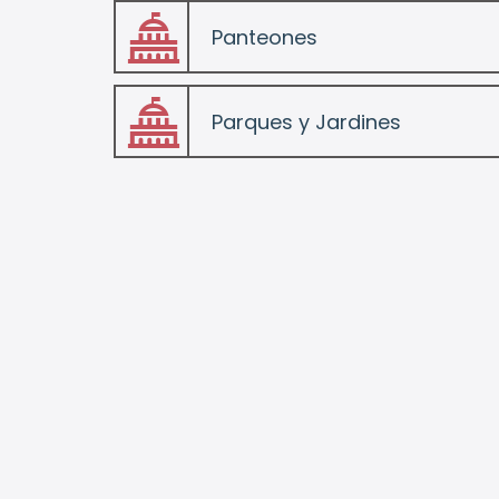
Panteones
folder
Parques y Jardines
folder