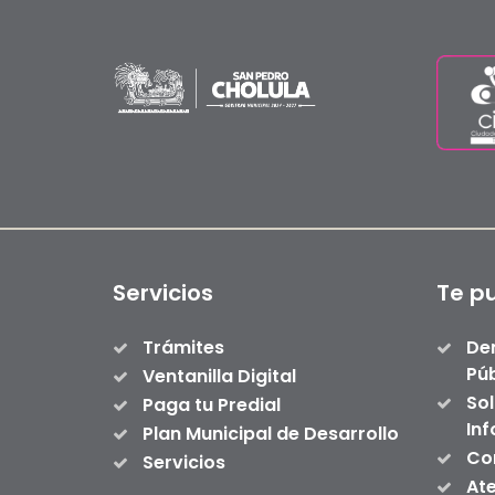
Servicios
Te p
Trámites
De
Púb
Ventanilla Digital
Sol
Paga tu Predial
In
Plan Municipal de Desarrollo
Con
Servicios
At