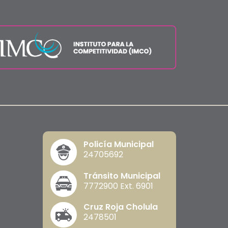
Policía Municipal
24705692
Tránsito Municipal
7772900 Ext. 6901
Cruz Roja Cholula
2478501