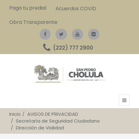
Paga tu predial
Acuerdos COVID
Obra Transparente
(222) 777 2900
Inicio
AVISOS DE PRIVACIDAD
Secretaría de Seguridad Ciudadana
Dirección de Vialidad