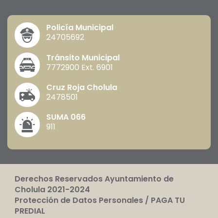
Policía Municipal
24705692
Tránsito Municipal
7772900 Ext. 6901
Cruz Roja Cholula
2478501
SUMA 066
911
Derechos Reservados Ayuntamiento de
Cholula 2021-2024
Protección de Datos Personales
/
PAGA TU
PREDIAL