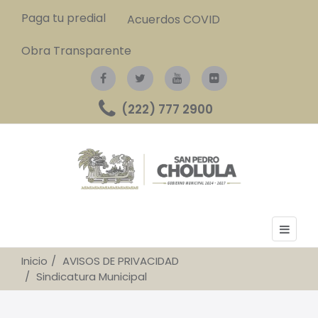
Paga tu predial
Acuerdos COVID
Obra Transparente
(222) 777 2900
Inicio
AVISOS DE PRIVACIDAD
Sindicatura Municipal