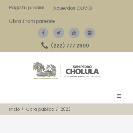
Paga tu predial
Acuerdos COVID
Obra Transparente
(222) 777 2900
Inicio
Obra pública
2023