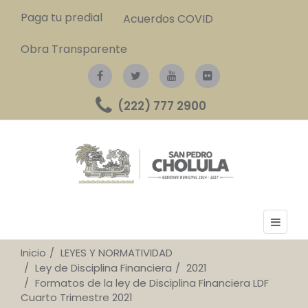
Paga tu predial
Acuerdos COVID
Obra Transparente
(222) 777 2900
Inicio
LEYES Y NORMATIVIDAD
Ley de Disciplina Financiera
2021
Formatos de la ley de Disciplina Financiera LDF
Cuarto Trimestre 2021