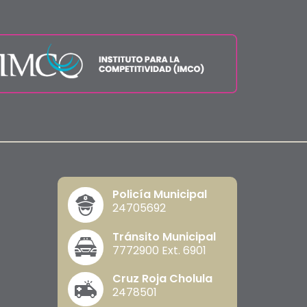
Policía Municipal
24705692
Tránsito Municipal
7772900 Ext. 6901
Cruz Roja Cholula
2478501