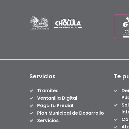
Servicios
Te p
Trámites
De
Púb
Ventanilla Digital
Sol
Paga tu Predial
In
Plan Municipal de Desarrollo
Con
Servicios
At