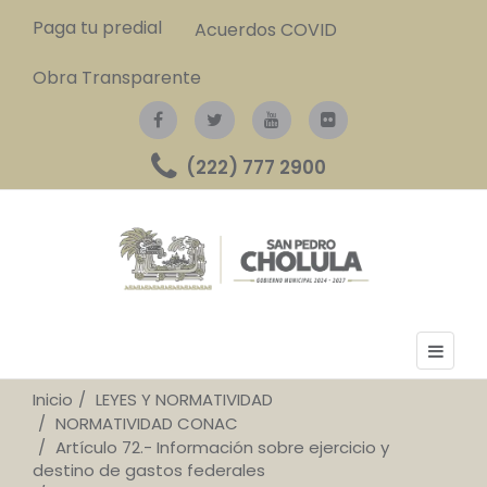
Paga tu predial
Acuerdos COVID
Obra Transparente
(222) 777 2900
Inicio
LEYES Y NORMATIVIDAD
NORMATIVIDAD CONAC
Artículo 72.- Información sobre ejercicio y
destino de gastos federales