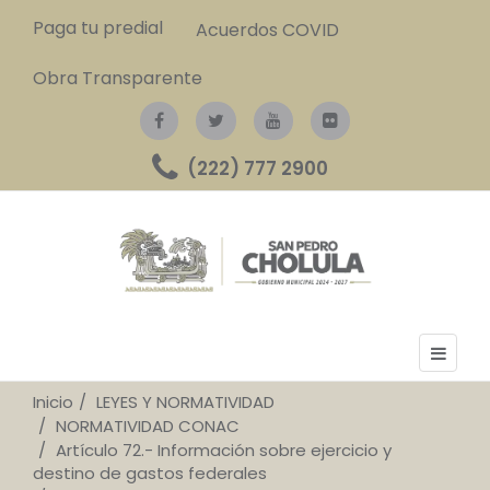
Paga tu predial
Acuerdos COVID
Obra Transparente
(222) 777 2900
Inicio
LEYES Y NORMATIVIDAD
NORMATIVIDAD CONAC
Artículo 72.- Información sobre ejercicio y
destino de gastos federales