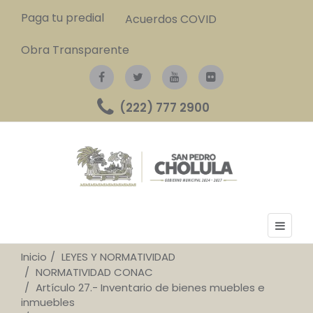
Paga tu predial
Acuerdos COVID
Obra Transparente
(222) 777 2900
Inicio
LEYES Y NORMATIVIDAD
NORMATIVIDAD CONAC
Artículo 27.- Inventario de bienes muebles e
inmuebles