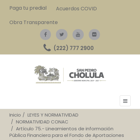
Paga tu predial
Acuerdos COVID
Obra Transparente
(222) 777 2900
Inicio
LEYES Y NORMATIVIDAD
NORMATIVIDAD CONAC
Artículo 75.- Lineamientos de información
Pública Financiera para el Fondo de Aportaciones