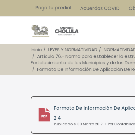
Paga tu predial
Acuerdos COVID
Ob
Inicio
LEYES Y NORMATIVIDAD
NORMATIVIDA
Artículo 76.- Norma para establecer la est
Fortalecimiento de los Municipios y de las Dem
Formato De Información De Aplicación De R
Formato De Información De Aplic
2 4
pdf
Publicado el 30 Marzo 2017
Por
Contabili