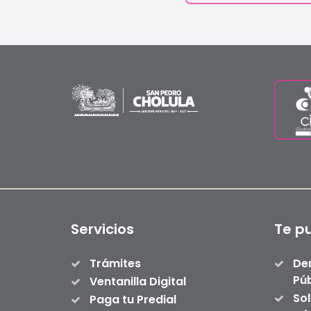
Servicios
Te p
Trámites
De
Púb
Ventanilla Digital
Sol
Paga tu Predial