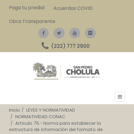
Paga tu predial
Acuerdos COVID
Obra Transparente
(222) 777 2900
Inicio
LEYES Y NORMATIVIDAD
NORMATIVIDAD CONAC
Artículo 76.- Norma para establecer la
estructura de información del formato de