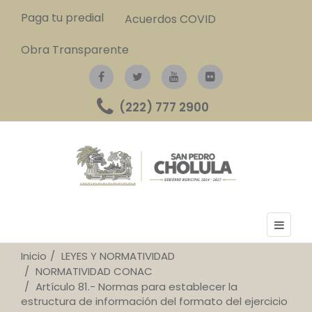
Paga tu predial
Acuerdos COVID
Obra Transparente
(222) 777 2900
Inicio
LEYES Y NORMATIVIDAD
NORMATIVIDAD CONAC
Artículo 81.- Normas para establecer la
estructura de información del formato del ejercicio