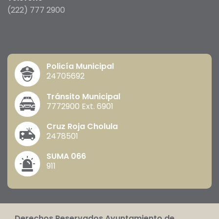
(222) 777 2900
Policía Municipal
24705692
Tránsito Municipal
7772900 Ext. 6901
Cruz Roja Cholula
2478501
SUMA 066
911
Derechos Reservados Ayuntamiento de