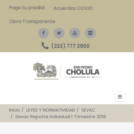
Paga tu predial
Acuerdos COVID
Obra Transparente
(222) 777 2900
Inicio
LEYES Y NORMATIVIDAD
SEVAC
Sevac Reporte individual 1 Trimestre 2018