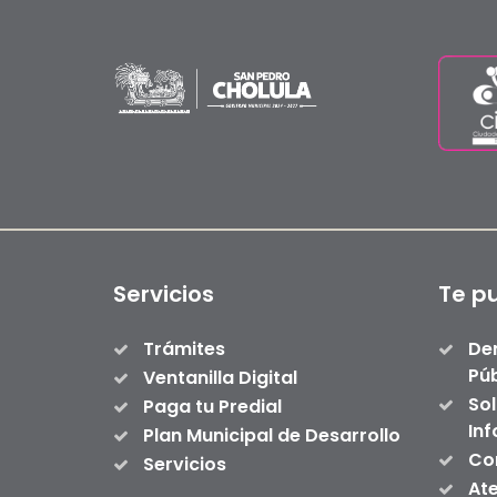
Servicios
Te p
Trámites
De
Púb
Ventanilla Digital
Sol
Paga tu Predial
In
Plan Municipal de Desarrollo
Con
Servicios
At