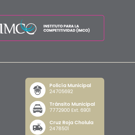
Policía Municipal
24705692
Tránsito Municipal
7772900 Ext. 6901
Cruz Roja Cholula
2478501