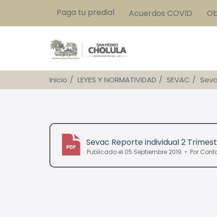
Paga tu predial
Acuerdos COVID
Ob
Inicio
LEYES Y NORMATIVIDAD
SEVAC
Seva
Sevac Reporte individual 2 Trimest
Publicado el 05 Septiembre 2019
Por
Conta
pdf