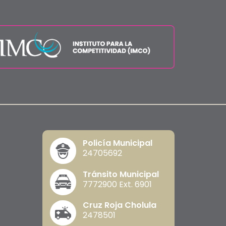
Policía Municipal
24705692
Tránsito Municipal
7772900 Ext. 6901
Cruz Roja Cholula
2478501