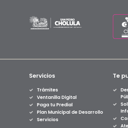
Servicios
Te p
Trámites
De
Púb
Ventanilla Digital
Sol
Paga tu Predial
In
Plan Municipal de Desarrollo
Con
Servicios
At