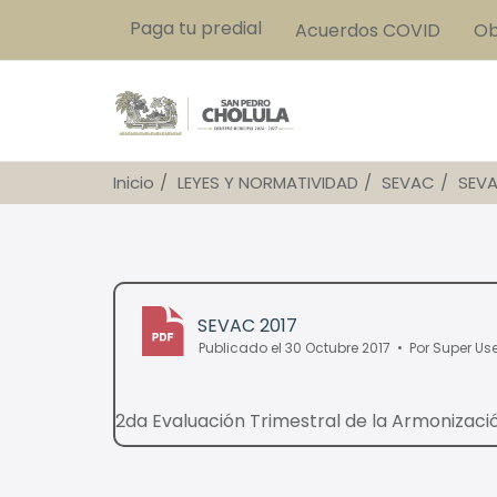
Paga tu predial
Acuerdos COVID
Ob
Inicio
LEYES Y NORMATIVIDAD
SEVAC
SEVA
SEVAC 2017
Publicado el 30 Octubre 2017
Por
Super Use
pdf
2da Evaluación Trimestral de la Armonizaci