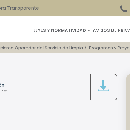
ra Transparente
LEYES Y NORMATIVIDAD
AVISOS DE PRIV
nismo Operador del Servicio de Limpia
Programas y Proye
ón
User