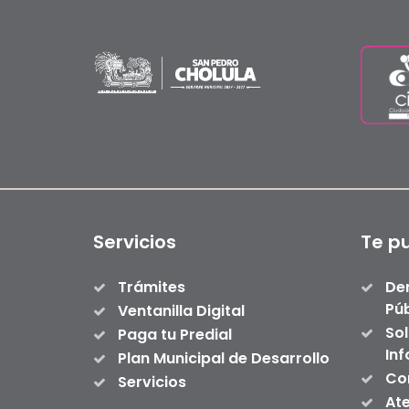
Servicios
Te p
Trámites
De
Púb
Ventanilla Digital
Sol
Paga tu Predial
In
Plan Municipal de Desarrollo
Con
Servicios
At