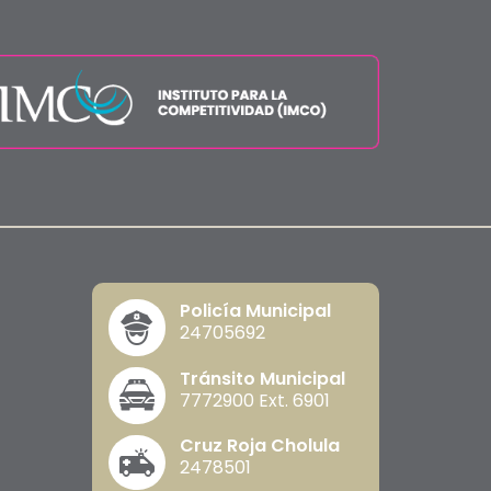
Policía Municipal
24705692
Tránsito Municipal
7772900 Ext. 6901
Cruz Roja Cholula
2478501