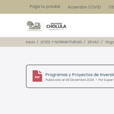
Paga tu predial
Acuerdos COVID
Ob
Inicio
LEYES Y NORMATIVIDAD
SEVAC
Orga
Programas y Proyectos de Inversi
Publicado el 08 Diciembre 2024
Por
Super 
pdf