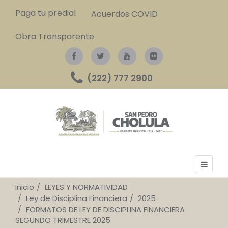
Paga tu predial
Acuerdos COVID
Obra Transparente
(222) 777 2900
Inicio
LEYES Y NORMATIVIDAD
Ley de Disciplina Financiera
2025
FORMATOS DE LEY DE DISCIPLINA FINANCIERA
SEGUNDO TRIMESTRE 2025